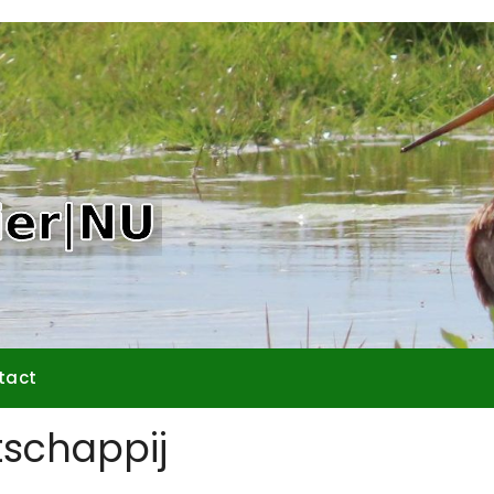
tact
schappij