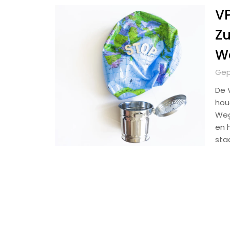
VP
Zu
W
Gep
De 
hou
Weg
en 
sta