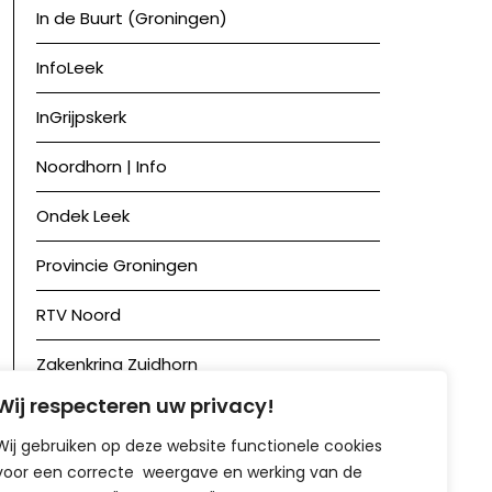
In de Buurt (Groningen)
InfoLeek
InGrijpskerk
Noordhorn | Info
Ondek Leek
Provincie Groningen
RTV Noord
Zakenkring Zuidhorn
Wij respecteren uw privacy!
Zuidhorn in Beeld
Wij gebruiken op deze website functionele cookies
voor een correcte weergave en werking van de
Achief