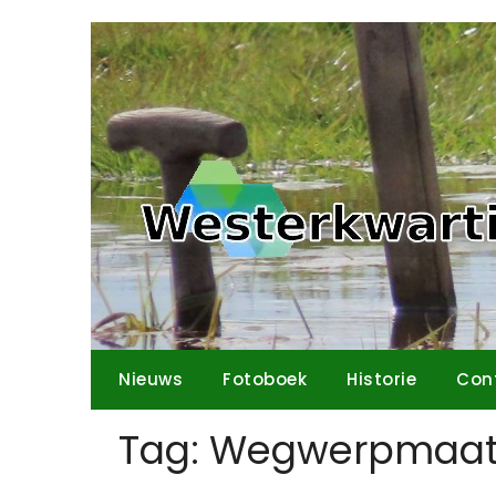
Ga
naar
de
inhoud
Nieuws
Fotoboek
Historie
Con
Tag:
Wegwerpmaat