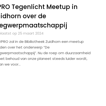
RO Tegenlicht Meetup in
idhorn over de
egwerpmaatschappij
laatst op 25 maart 2024
VPRO zal in de Bibiliotheek Zuidhorn een meetup
den over het onderwerp “De
werpmaatschappij”. Nu de roep om duurzaamheid
het behoud van onze planeet steeds luider wordt,
an we voor…