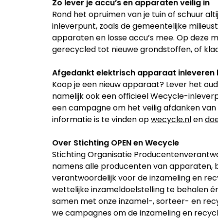
Zo lever je accu’s en apparaten veilig in
Rond het opruimen van je tuin of schuur al
inleverpunt, zoals de gemeentelijke milieus
apparaten en losse accu’s mee. Op deze m
gerecycled tot nieuwe grondstoffen, of kl
Afgedankt elektrisch apparaat inleveren
Koop je een nieuw apparaat? Lever het oude
namelijk ook een officieel Wecycle-inleve
een campagne om het veilig afdanken van d
informatie is te vinden op
wecycle.nl
en
doe
Over Stichting OPEN en Wecycle
Stichting Organisatie Producentenverantwo
namens alle producenten van apparaten, ba
verantwoordelijk voor de inzameling en rec
wettelijke inzameldoelstelling te behalen 
samen met onze inzamel-, sorteer- en re
we campagnes om de inzameling en recycli