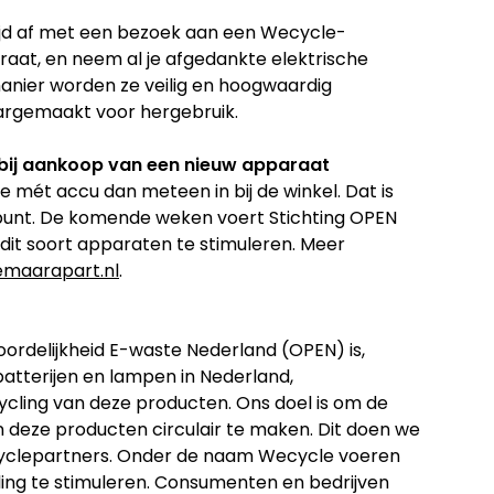
tijd af met een bezoek aan een Wecycle-
traat, en neem al je afgedankte elektrische
anier worden ze veilig en hoogwaardig
aargemaakt voor hergebruik.
 bij aankoop van een nieuw apparaat
 mét accu dan meteen in bij de winkel. Dat is
rpunt. De komende weken voert Stichting OPEN
it soort apparaten te stimuleren. Meer
maarapart.nl
.
ordelijkheid E-waste Nederland (OPEN) is,
tterijen en lampen in Nederland,
ycling van deze producten. Ons doel is om de
én deze producten circulair te maken. Dit doen we
cyclepartners. Onder de naam Wecycle voeren
ng te stimuleren. Consumenten en bedrijven