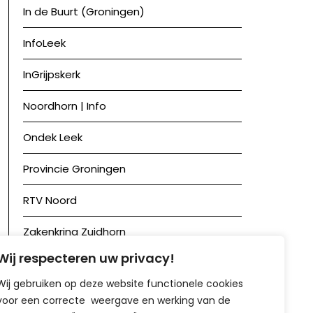
In de Buurt (Groningen)
InfoLeek
InGrijpskerk
Noordhorn | Info
Ondek Leek
Provincie Groningen
RTV Noord
Zakenkring Zuidhorn
Wij respecteren uw privacy!
Zuidhorn in Beeld
Wij gebruiken op deze website functionele cookies
voor een correcte weergave en werking van de
Achief