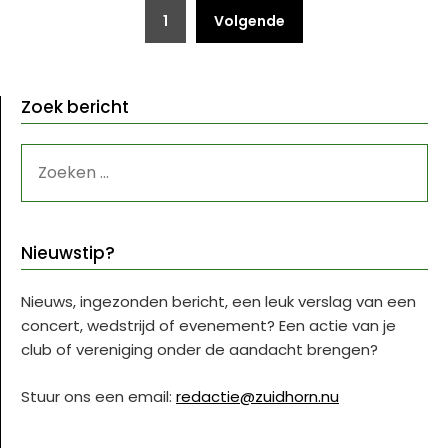
Berichten
1
Volgende
paginering
Zoek bericht
ZOEKEN
NAAR:
Nieuwstip?
Nieuws, ingezonden bericht, een leuk verslag van een
concert, wedstrijd of evenement? Een actie van je
club of vereniging onder de aandacht brengen?
Stuur ons een email:
redactie@zuidhorn.nu