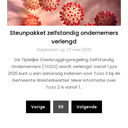
Steunpakket zelfstandig ondernemers
verlengd
Geplaatst op 27 mei 2020
De Tijdelijke Overbruggingsregeling Zelfstandig
Ondernemers (TOZO) wordt verlengd. Vanaf 1 juni
2020 kunt u een aanvraag indienen voor Tozo 2 bij de
Gemeente Westerkwartier. Meer informatie over
Tozo 2 is vanaf 1…
Berichten
Vorige
69
Volgende
paginering